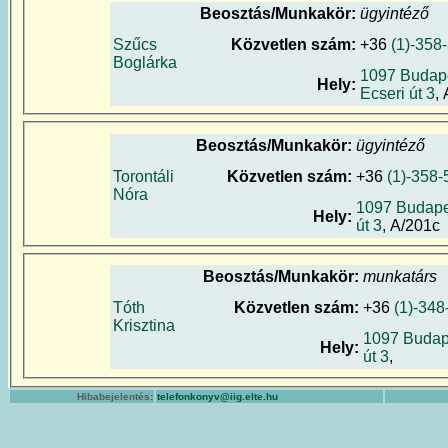
Beosztás/Munkakör:
ügyintéző
Szűcs
Közvetlen szám:
+36
(1)-358
Boglárka
1097 Budape
Hely:
Ecseri út 3
,
Beosztás/Munkakör:
ügyintéző
Torontáli
Közvetlen szám:
+36
(1)-358
Nóra
1097 Budapes
Hely:
út 3
, A/201c
Beosztás/Munkakör:
munkatárs
Tóth
Közvetlen szám:
+36
(1)-348
Krisztina
1097 Budape
Hely:
út 3
,
Hibabejelentés:
telefonkonyv@iig.elte.hu