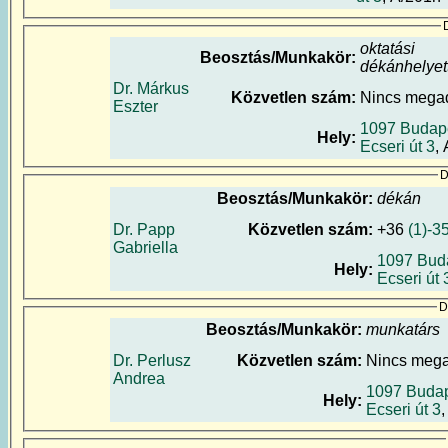
oktatási
Beosztás/Munkakör:
dékánhelyet
Dr. Márkus
Közvetlen szám:
Nincs mega
Eszter
1097 Budape
Hely:
Ecseri út 3
,
D
Beosztás/Munkakör:
dékán
Dr. Papp
Közvetlen szám:
+36
(1)-3
Gabriella
1097 Bud
Hely:
Ecseri út 
D
Beosztás/Munkakör:
munkatárs
Dr. Perlusz
Közvetlen szám:
Nincs meg
Andrea
1097 Budap
Hely:
Ecseri út 3