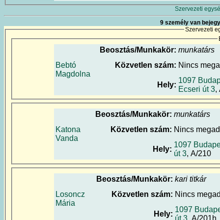
Szervezeti egysé
9 személy van bejegy
Szervezeti e
Beosztás/Munkakör:
munkatárs
Bebtó
Közvetlen szám:
Nincs meg
Magdolna
1097 Budap
Hely:
Ecseri út 3
,
Beosztás/Munkakör:
munkatárs
Katona
Közvetlen szám:
Nincs megad
Vanda
1097 Budapes
Hely:
út 3
, A/210
Beosztás/Munkakör:
kari titkár
Losoncz
Közvetlen szám:
Nincs mega
Mária
1097 Budapes
Hely:
út 3
, A/201h