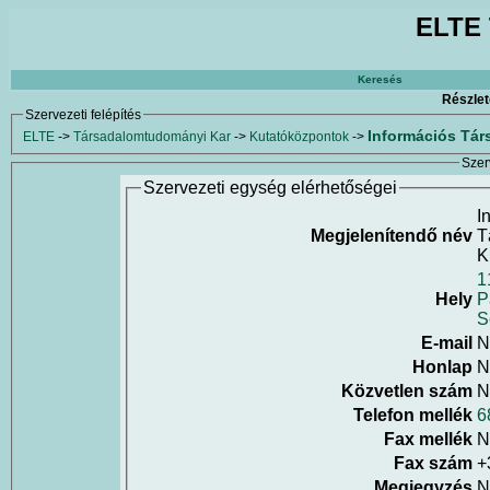
ELTE 
Keresés
Részlet
Szervezeti felépítés
Információs Tá
ELTE
->
Társadalomtudományi Kar
->
Kutatóközpontok
->
Szer
Szervezeti egység elérhetőségei
I
Megjelenítendő név
T
K
1
Hely
P
S
E-mail
N
Honlap
N
Közvetlen szám
N
Telefon mellék
6
Fax mellék
N
Fax szám
+
Megjegyzés
N