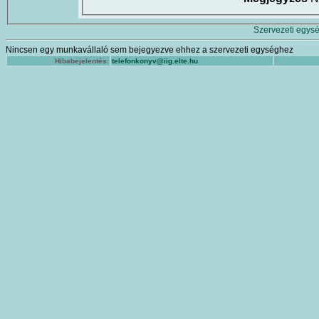
Szervezeti egysé
Nincsen egy munkavállaló sem bejegyezve ehhez a szervezeti egységhez
Hibabejelentés:
telefonkonyv@iig.elte.hu