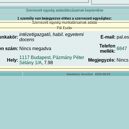
Szervezeti egység adatváltozásainak bejelentése
1 személy van bejegyezve ehhez a szervezeti egységhez:
Szervezeti egység munkatársainak adatai
Pál Eszter
intézetigazgató, habil. egyetemi
unkakör:
E-mail:
pal.es
docens
Telefon
en szám:
Nincs megadva
6847
mellék:
1117 Budapest, Pázmány Péter
Hely:
Megjegyzés:
Nincs
Sétány 1/A
, 7.98
Adatbázis frissítve:
2026-08-03