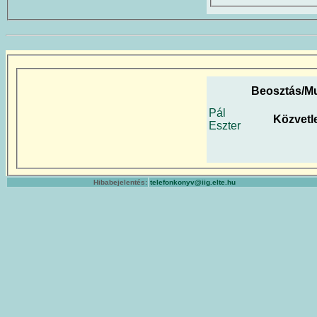
Beosztás/M
Pál
Közvetl
Eszter
Hibabejelentés:
telefonkonyv@iig.elte.hu