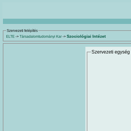
Szervezeti felépítés
Szociológiai Intézet
ELTE
->
Társadalomtudományi Kar
->
Szervezeti egység 