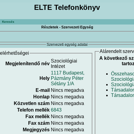
ELTE Telefonkönyv
Keresés
Részletek - Szervezeti Egység
Szervezeti egység adatai
Alárendelt szer
elérhetőségei
A következő sz
Szociológiai
Megjelenítendő név
tarto
Intézet
1117 Budapest,
Összehason
Hely
Pázmány Péter
Szociológ
Sétány 1/A
Szociológ
Társadalo
E-mail
Nincs megadva
Társadalo
Honlap
Nincs megadva
Közvetlen szám
Nincs megadva
Telefon mellék
6843
Fax mellék
Nincs megadva
Fax szám
Nincs megadva
Megjegyzés
Nincs megadva