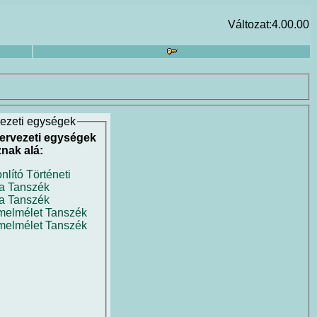
Változat:4.00.00
vezeti egységek
ervezeti egységek
znak alá:
lító Történeti
ia Tanszék
ia Tanszék
melmélet Tanszék
melmélet Tanszék