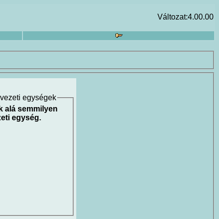
Változat:4.00.00
rvezeti egységek
k alá semmilyen
eti egység.