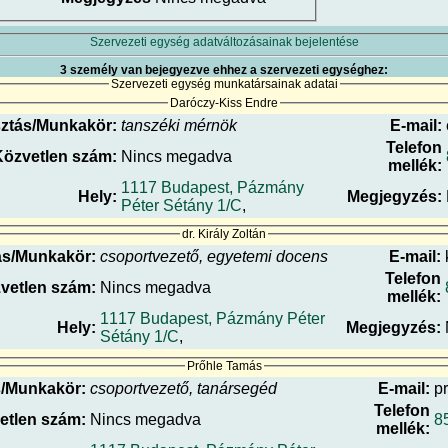
Szervezeti egység adatváltozásainak bejelentése
3 személy van bejegyezve ehhez a szervezeti egységhez:
Szervezeti egység munkatársainak adatai
Daróczy-Kiss Endre
ztás/Munkakör:
tanszéki mérnök
E-mail:
Telefon
Közvetlen szám:
Nincs megadva
mellék:
1117 Budapest, Pázmány
Hely:
Megjegyzés:
Péter Sétány 1/C
,
dr. Király Zoltán
ás/Munkakör:
csoportvezető, egyetemi docens
E-mail:
Telefon
vetlen szám:
Nincs megadva
mellék:
1117 Budapest, Pázmány Péter
Hely:
Megjegyzés:
Sétány 1/C
,
Prőhle Tamás
/Munkakör:
csoportvezető, tanársegéd
E-mail:
pr
Telefon
etlen szám:
Nincs megadva
8
mellék: