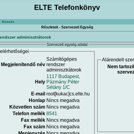
ELTE Telefonkönyv
Keresés
Részletek - Szervezeti Egység
endszer adminisztrátorok
Szervezeti egység adatai
elérhetőségei
Számítógépes
Alárendelt sze
Megjelenítendő név
rendszer
Nem tartozi
adminisztrátorok
szervez
1117 Budapest,
Hely
Pázmány Péter
Sétány 1/C
E-mail
root[kukac]cs.elte.hu
Honlap
Nincs megadva
Közvetlen szám
Nincs megadva
Telefon mellék
8541
Fax mellék
Nincs megadva
Fax szám
Nincs megadva
Megjegyzés
Nincs megadva