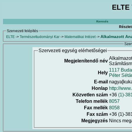
ELTE 
Keresés
Részlet
Szervezeti felépítés
Alkalmazott An
ELTE
->
Természettudományi Kar
->
Matematikai Intézet
->
Szer
Szervezeti egység elérhetőségei
Alkalmazot
Megjelenítendő név
Számításm
1117 Buda
Hely
Péter Sétá
E-mail
nagya[kuka
Honlap
http://www.
Közvetlen szám
+36
(1)-38
Telefon mellék
8057
Fax mellék
8058
Fax szám
+36 (1)-38
Megjegyzés
Nincs meg