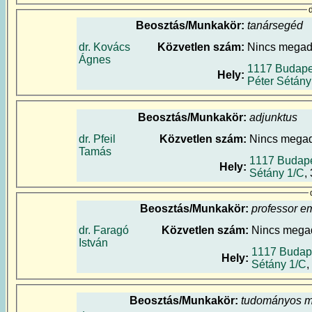
Beosztás/Munkakör:
tanársegéd
dr. Kovács
Közvetlen szám:
Nincs mega
Ágnes
1117 Budape
Hely:
Péter Sétány
Beosztás/Munkakör:
adjunktus
dr. Pfeil
Közvetlen szám:
Nincs mega
Tamás
1117 Budape
Hely:
Sétány 1/C
,
Beosztás/Munkakör:
professor e
dr. Faragó
Közvetlen szám:
Nincs mega
István
1117 Budap
Hely:
Sétány 1/C
,
Beosztás/Munkakör:
tudományos m