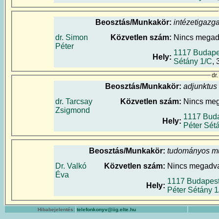
Beosztás/Munkakör:
intézetigazga
dr. Simon
Közvetlen szám:
Nincs mega
Péter
1117 Budape
Hely:
Sétány 1/C
, 
dr
Beosztás/Munkakör:
adjunktus
dr. Tarcsay
Közvetlen szám:
Nincs me
Zsigmond
1117 Bud
Hely:
Péter Sét
Beosztás/Munkakör:
tudományos m
Dr. Valkó
Közvetlen szám:
Nincs megadv
Éva
1117 Budapes
Hely:
Péter Sétány 1
Hibabejelentés:
telefonkonyv@iig.elte.hu