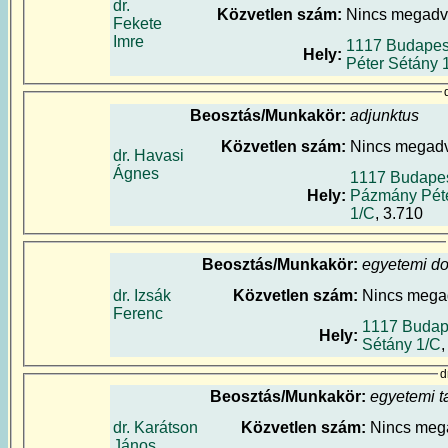
dr.
Közvetlen szám:
Nincs megad
Fekete
Imre
1117 Budapes
Hely:
Péter Sétány 
Beosztás/Munkakör:
adjunktus
Közvetlen szám:
Nincs megad
dr. Havasi
Ágnes
1117 Budapes
Hely:
Pázmány Péte
1/C
, 3.710
Beosztás/Munkakör:
egyetemi d
dr. Izsák
Közvetlen szám:
Nincs mega
Ferenc
1117 Budap
Hely:
Sétány 1/C
,
d
Beosztás/Munkakör:
egyetemi t
dr. Karátson
Közvetlen szám:
Nincs meg
János