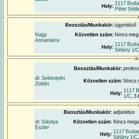
1117 Buda
Hely:
Péter Sétá
Beosztás/Munkakör:
ügyintéző
Nagy
Közvetlen szám:
Nincs meg
Annamária
1117 Buda
Hely:
Sétány 1/
dr
Beosztás/Munkakör:
profes
dr. Sebestyén
Közvetlen szám:
Nincs
Zoltán
1117 B
Hely:
1/C
, 3
Beosztás/Munkakör:
adjunktus
dr. Sikolya
Közvetlen szám:
Nincs meg
Eszter
1117 Budap
Hely:
Sétány 1/C