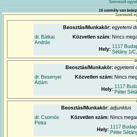
Szervezeti egysé
16 személy van bejeg
Szervezeti e
Beosztás/Munkakör:
egyetemi d
dr. Bátkai
Közvetlen szám:
Nincs meg
András
1117 Budap
Hely:
Sétány 1/C
d
Beosztás/Munkakör:
egyetemi 
dr. Besenyei
Közvetlen szám:
Nincs me
Ádám
1117 Bud
Hely:
Péter Sét
Beosztás/Munkakör:
adjunktus
dr. Csomós
Közvetlen szám:
Nincs mega
Petra
1117 Budap
Hely:
Péter Sétán