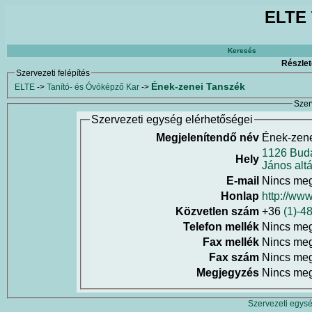
ELTE 
Keresés
Részlet
Szervezeti felépítés
Ének-zenei Tanszék
ELTE
->
Tanító- és Óvóképző Kar
->
Szer
Szervezeti egység elérhetőségei
Megjelenítendő név
Ének-zene
1126 Buda
Hely
János alt
E-mail
Nincs me
Honlap
http://www
Közvetlen szám
+36
(1)-4
Telefon mellék
Nincs me
Fax mellék
Nincs me
Fax szám
Nincs me
Megjegyzés
Nincs me
Szervezeti egysé