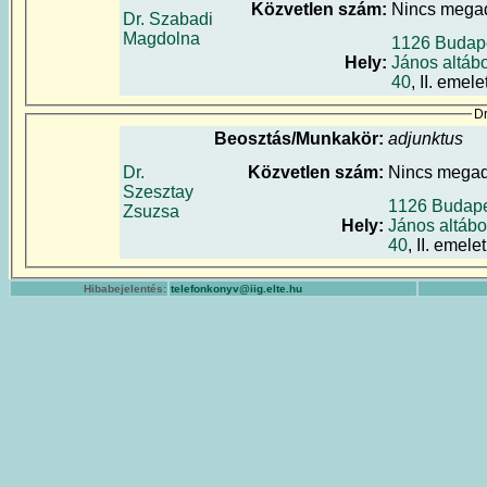
Közvetlen szám:
Nincs mega
Dr. Szabadi
Magdolna
1126 Budape
Hely:
János altáb
40
, II. emele
Dr
Beosztás/Munkakör:
adjunktus
Dr.
Közvetlen szám:
Nincs mega
Szesztay
1126 Budape
Zsuzsa
Hely:
János altábo
40
, II. emele
Hibabejelentés:
telefonkonyv@iig.elte.hu