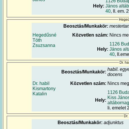
1126 Budap
Hely:
János altáb
40
, II. em. 
Heged
Beosztás/Munkakör:
mesterta
Hegedűsné
Közvetlen szám:
Nincs m
Tóth
1126 Bud
Zsuzsanna
Hely:
János alt
40
, II.em
Dr. ha
habil. egy
Beosztás/Munkakör:
docens
Dr. habil
Közvetlen szám:
Nincs me
Kismartony
1126 Buda
Katalin
Kiss Jáno
Hely:
altábornag
Ii. emelet 
Dr.
Beosztás/Munkakör:
adjunktus