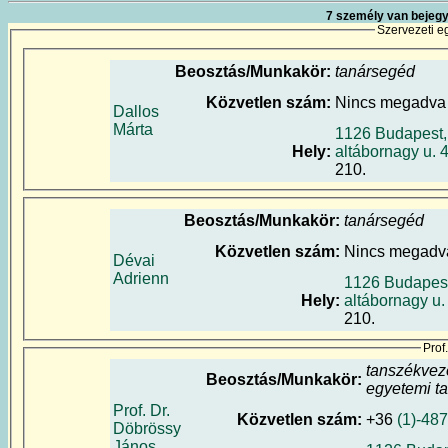
7 személy van bejegy
Szervezeti e
Beosztás/Munkakör:
tanársegéd
Közvetlen szám:
Nincs megadva
Dallos
Márta
1126 Budapest,
Hely:
altábornagy u. 
210.
Beosztás/Munkakör:
tanársegéd
Közvetlen szám:
Nincs megadv
Dévai
Adrienn
1126 Budapest
Hely:
altábornagy u.
210.
Prof
tanszékvez
Beosztás/Munkakör:
egyetemi t
Prof. Dr.
Közvetlen szám:
+36
(1)-48
Döbrössy
János