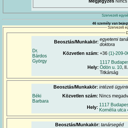
Megjegyzés
Nincs
Szervezeti egysé
46 személy van bejeg
Szervezeti e
D
egyetemi tan
Beosztás/Munkakör:
doktora
Dr.
Közvetlen szám:
+36
(1)-209-
Bárdos
György
1117 Budapes
Hely:
Ödön u. 10
, I
Titkárság
Beosztás/Munkakör:
intézeti ügyin
Béki
Közvetlen szám:
Nincs megad
Barbara
1117 Budapest
Hely:
Kornélia utca 
Beosztás/Munkakör:
tanársegéd