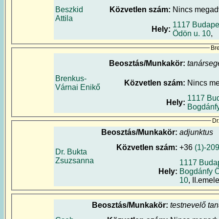
Beszkid
Közvetlen szám:
Nincs megad
Attila
1117 Budape
Hely:
Ödön u. 10
,
Br
Beosztás/Munkakör:
tanárseg
Brenkus-
Közvetlen szám:
Nincs m
Várnai Enikő
1117 Bud
Hely:
Bogdánfy
Dr
Beosztás/Munkakör:
adjunktus
Közvetlen szám:
+36
(1)-20
Dr. Bukta
Zsuzsanna
1117 Budap
Hely:
Bogdánfy Ö
10
, II.emele
Beosztás/Munkakör:
testnevelő tan