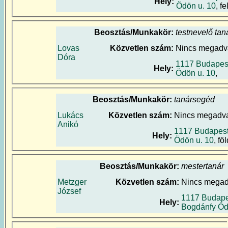
Hely:
Ödön u. 10
, f
Beosztás/Munkakör:
testnevelő tan
Lovas
Közvetlen szám:
Nincs megadv
Dóra
1117 Budapes
Hely:
Ödön u. 10
,
Beosztás/Munkakör:
tanársegéd
Lukács
Közvetlen szám:
Nincs megadv
Anikó
1117 Budapest
Hely:
Ödön u. 10
, fö
Beosztás/Munkakör:
mestertanár
Metzger
Közvetlen szám:
Nincs mega
József
1117 Budape
Hely:
Bogdánfy Öd