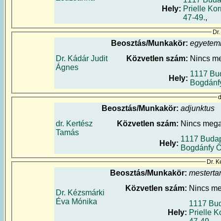
Hely:
Prielle Kor
47-49.
,
Dr.
Beosztás/Munkakör:
egyetem
Dr. Kádár Judit
Közvetlen szám:
Nincs m
Ágnes
1117 Bu
Hely:
Bogdánf
d
Beosztás/Munkakör:
adjunktus
dr. Kertész
Közvetlen szám:
Nincs meg
Tamás
1117 Budap
Hely:
Bogdánfy Ö
Dr. 
Beosztás/Munkakör:
mesterta
Közvetlen szám:
Nincs m
Dr. Kézsmárki
Éva Mónika
1117 Bud
Hely:
Prielle K