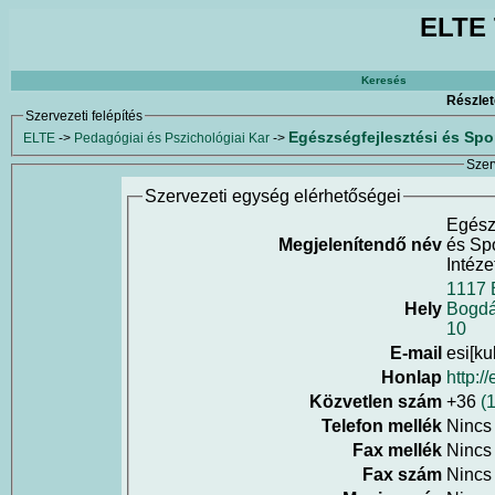
ELTE 
Keresés
Részlet
Szervezeti felépítés
Egészségfejlesztési és Spo
ELTE
->
Pedagógiai és Pszichológiai Kar
->
Szer
Szervezeti egység elérhetőségei
Egész
Megjelenítendő név
és Sp
Intéze
1117 
Hely
Bogdá
10
E-mail
esi[ku
Honlap
http://
Közvetlen szám
+36
(
Telefon mellék
Nincs
Fax mellék
Nincs
Fax szám
Nincs