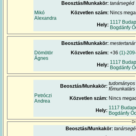
Beosztás/Munkakör:
tanársegéd
Mikó
Közvetlen szám:
Nincs mega
Alexandra
1117 Budap
Hely:
Bogdánfy Ö
Beosztás/Munkakör:
mestertanár
Dömötör
Közvetlen szám:
+36
(1)-209
Ágnes
1117 Budap
Hely:
Bogdánfy Ö
tudományos
Beosztás/Munkakör:
főmunkatárs
Petróczi
Közvetlen szám:
Nincs mega
Andrea
1117 Budape
Hely:
Bogdánfy Öd
Dr
Beosztás/Munkakör:
tanársegé