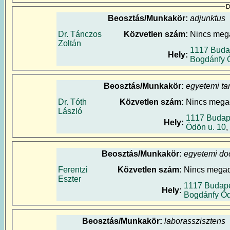
D
Beosztás/Munkakör:
adjunktus
Dr. Tánczos
Közvetlen szám:
Nincs meg
Zoltán
1117 Buda
Hely:
Bogdánfy 
Beosztás/Munkakör:
egyetemi ta
Dr. Tóth
Közvetlen szám:
Nincs mega
László
1117 Budap
Hely:
Ödön u. 10
,
Beosztás/Munkakör:
egyetemi do
Ferentzi
Közvetlen szám:
Nincs mega
Eszter
1117 Budape
Hely:
Bogdánfy Öd
Beosztás/Munkakör:
laborasszisztens