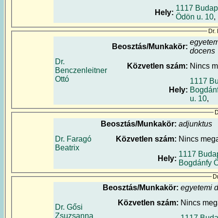
1117 Budap
Hely:
Ödön u. 10
,
Dr.
egyetem
Beosztás/Munkakör:
docens
Dr.
Közvetlen szám:
Nincs 
Benczenleitner
Ottó
1117 Bu
Hely:
Bogdán
u. 10
,
D
Beosztás/Munkakör:
adjunktus
Dr. Faragó
Közvetlen szám:
Nincs meg
Beatrix
1117 Budap
Hely:
Bogdánfy Ö
D
Beosztás/Munkakör:
egyetemi 
Közvetlen szám:
Nincs meg
Dr. Gősi
Zsuzsanna
1117 Buda