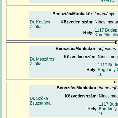
47-49.
,
Beosztás/Munkakör:
tudományos
Dr. Kovács
Közvetlen szám:
Nincs mega
Zsófia
1117 Budapes
Hely:
Kornélia utc
Dr
Beosztás/Munkakör:
adjunktus
Közvetlen szám:
Nincs meg
Dr. Mészáros
Zsófia
1117 Buda
Hely:
Bogdánfy 
10
,
Dr
Beosztás/Munkakör:
tanársegé
Közvetlen szám:
Nincs me
Dr. Szőke
Zsuzsanna
1117 Buda
Hely:
Bogdánfy 
10
,