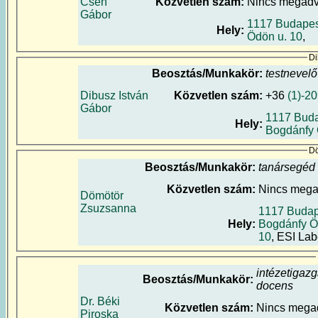
Cseh
Közvetlen szám:
Nincs megad
Gábor
1117 Budapes
Hely:
Ödön u. 10
,
Di
Beosztás/Munkakör:
testnevelő
Dibusz István
Közvetlen szám:
+36
(1)-2
Gábor
1117 Buda
Hely:
Bogdánfy 
Dö
Beosztás/Munkakör:
tanársegéd
Közvetlen szám:
Nincs meg
Dömötör
Zsuzsanna
1117 Budap
Hely:
Bogdánfy Ö
10
, ESI Lab
intézetigazg
Beosztás/Munkakör:
docens
Dr. Béki
Közvetlen szám:
Nincs mega
Piroska