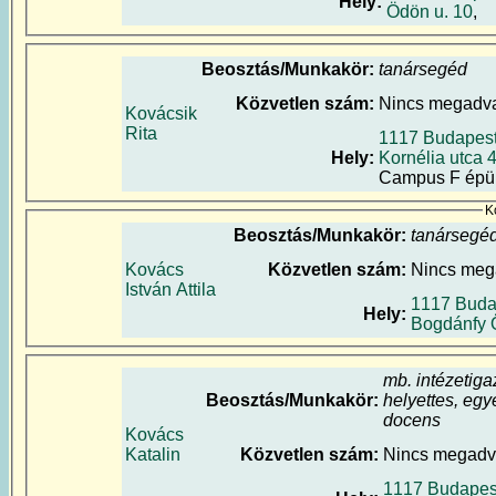
Hely:
Ödön u. 10
,
Beosztás/Munkakör:
tanársegéd
Közvetlen szám:
Nincs megadv
Kovácsik
Rita
1117 Budapest,
Hely:
Kornélia utca 
Campus F épüle
Ko
Beosztás/Munkakör:
tanársegé
Kovács
Közvetlen szám:
Nincs meg
István Attila
1117 Buda
Hely:
Bogdánfy 
mb. intézetiga
Beosztás/Munkakör:
helyettes, egy
docens
Kovács
Katalin
Közvetlen szám:
Nincs megad
1117 Budapes