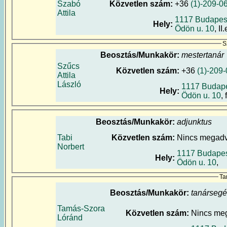
Szabó
Közvetlen szám:
+36
(1)-209-0
Attila
1117 Budapes
Hely:
Ödön u. 10
, II
S
Beosztás/Munkakör:
mestertanár
Szűcs
Közvetlen szám:
+36
(1)-209
Attila
László
1117 Budape
Hely:
Ödön u. 10
,
Beosztás/Munkakör:
adjunktus
Tabi
Közvetlen szám:
Nincs megad
Norbert
1117 Budapes
Hely:
Ödön u. 10
,
Ta
Beosztás/Munkakör:
tanárseg
Tamás-Szora
Közvetlen szám:
Nincs me
Lóránd