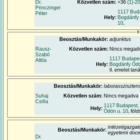
Dr.
Közvetlen szám:
+36
(1)-2
Princzinger
1117 Buda
Péter
Hely:
Bogdánfy 
10
,
R
Beosztás/Munkakör:
adjunktus
Rausz-
Közvetlen szám:
Nincs megad
Szabó
1117 Budapes
Attila
Hely:
Bogdánfy Ödö
II. emelet taná
Beosztás/Munkakör:
laborassziszten
Suhaj
Közvetlen szám:
Nincs megadva
Csilla
1117 Budapest,
Hely:
Ödön u. 10
, föl
intézetigazgat
Beosztás/Munkakör:
egyetemi doc
Dr.