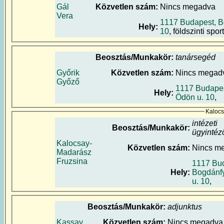
Gál
Közvetlen szám:
Nincs megadva
Vera
1117 Budapest, B
Hely:
10
, földszinti spor
Beosztás/Munkakör:
tanársegéd
Győrik
Közvetlen szám:
Nincs megad
Győző
1117 Budapes
Hely:
Ödön u. 10
,
Kalocs
intézeti
Beosztás/Munkakör:
ügyintéz
Kalocsay-
Közvetlen szám:
Nincs m
Madarász
Fruzsina
1117 Bud
Hely:
Bogdánf
u. 10
,
Beosztás/Munkakör:
adjunktus
Kassay
Közvetlen szám:
Nincs megadva