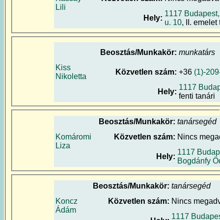
Lili
1117 Budapest
Hely:
u. 10
, II. emelet
Beosztás/Munkakör:
munkatárs
Kiss
Közvetlen szám:
+36
(1)-20
Nikoletta
1117 Budap
Hely:
fenti tanári
Beosztás/Munkakör:
tanársegéd
Komáromi
Közvetlen szám:
Nincs mega
Liza
1117 Budap
Hely:
Bogdánfy Öd
Beosztás/Munkakör:
tanársegéd
Koncz
Közvetlen szám:
Nincs megad
Ádám
1117 Budapes