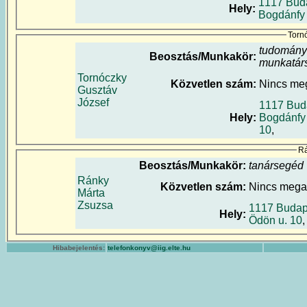
1117 Bud
Hely:
Bogdánfy
Torn
tudomány
Beosztás/Munkakör:
munkatár
Tornóczky
Közvetlen szám:
Nincs me
Gusztáv
József
1117 Bud
Hely:
Bogdánfy
10
,
Rá
Beosztás/Munkakör:
tanársegéd
Ránky
Közvetlen szám:
Nincs meg
Márta
Zsuzsa
1117 Budap
Hely:
Ödön u. 10
,
Hibabejelentés:
telefonkonyv@iig.elte.hu