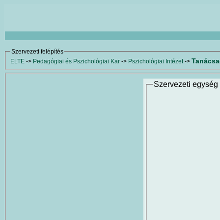
Szervezeti felépítés
Tanácsad
ELTE
->
Pedagógiai és Pszichológiai Kar
->
Pszichológiai Intézet
->
Szervezeti egység 