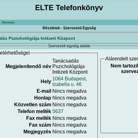
ELTE Telefonkönyv
Keresés
Részletek - Szervezeti Egység
ás Pszichológiája Intézeti Központ
Szervezeti egység adatai
elérhetőségei
Alárendelt sze
Tanácsadás
Nem tartozi
Megjelenítendő név
Pszichológiája
szervez
Intézeti Központ
1064 Budapest,
Hely
Izabella u. 46
E-mail
Nincs megadva
Honlap
Nincs megadva
Közvetlen szám
Nincs megadva
Telefon mellék
5637
Fax mellék
Nincs megadva
Fax szám
Nincs megadva
Megjegyzés
Nincs megadva