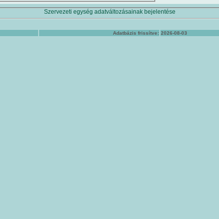
Szervezeti egység adatváltozásainak bejelentése
Adatbázis frissítve:
2026-08-03