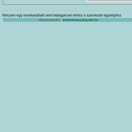
Nincsen egy munkavállaló sem bejegyezve ehhez a szervezeti egységhez
Hibabejelentés:
telefonkonyv@iig.elte.hu