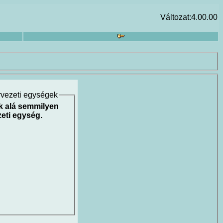
Változat:4.00.00
rvezeti egységek
k alá semmilyen
eti egység.