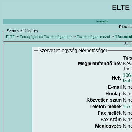
ELTE 
Keresés
Részlet
Szervezeti felépítés
Társada
ELTE
->
Pedagógiai és Pszichológiai Kar
->
Pszichológiai Intézet
->
Szer
Szervezeti egység elérhetőségei
Tár
Megjelenítendő név
Neve
Tan
106
Hely
Izab
E-mail
Nin
Honlap
Nin
Közvetlen szám
Nin
Telefon mellék
567
Fax mellék
Nin
Fax szám
Nin
Megjegyzés
Nin