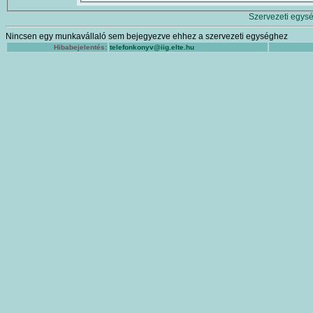
Szervezeti egysé
Nincsen egy munkavállaló sem bejegyezve ehhez a szervezeti egységhez
Hibabejelentés:
telefonkonyv@iig.elte.hu