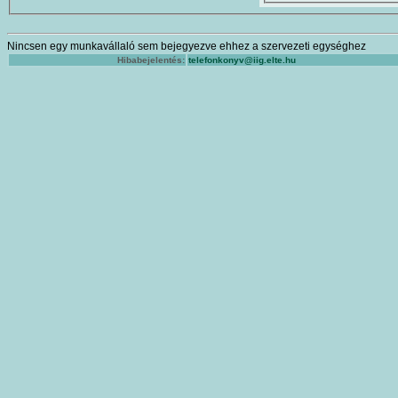
Nincsen egy munkavállaló sem bejegyezve ehhez a szervezeti egységhez
Hibabejelentés:
telefonkonyv@iig.elte.hu