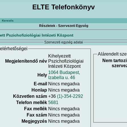
ELTE Telefonkönyv
Keresés
Részletek - Szervezeti Egység
ett Pszichofiziológiai Intézeti Központ
Szervezeti egység adatai
elérhetőségei
Alárendelt sz
Kihelyezett
Nem tartoz
Megjelenítendő név
Pszichofiziológiai
szerve
Intézeti Központ
1064 Budapest,
Hely
Izabella u. 46
E-mail
Nincs megadva
Honlap
Nincs megadva
Közvetlen szám
+36
(1)-354-2292
Telefon mellék
5681
Fax mellék
Nincs megadva
Fax szám
Nincs megadva
Megjegyzés
Nincs megadva