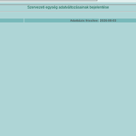
Szervezeti egység adatváltozásainak bejelentése
Adatbázis frissítve:
2026-08-03