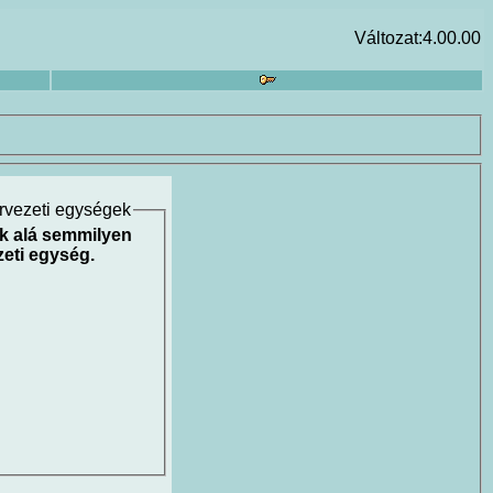
Változat:4.00.00
ervezeti egységek
ik alá semmilyen
zeti egység.