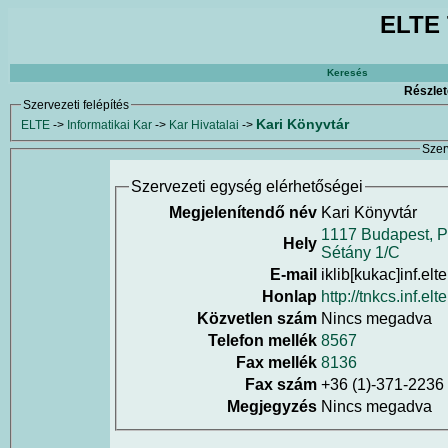
ELTE 
Keresés
Részlet
Szervezeti felépítés
Kari Könyvtár
ELTE
->
Informatikai Kar
->
Kar Hivatalai
->
Szer
Szervezeti egység elérhetőségei
Megjelenítendő név
Kari Könyvtár
1117 Budapest, 
Hely
Sétány 1/C
E-mail
iklib[kukac]inf.elt
Honlap
http://tnkcs.inf.el
Közvetlen szám
Nincs megadva
Telefon mellék
8567
Fax mellék
8136
Fax szám
+36 (1)-371-2236
Megjegyzés
Nincs megadva