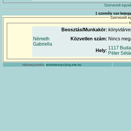
Szervezeti egysé
1 személy van bejegy
Szervezeti e
N
Beosztás/Munkakör:
könyvtárve
Németh
Közvetlen szám:
Nincs meg
Gabriella
1117 Buda
Hely:
Péter Sétá
Hibabejelentés:
telefonkonyv@iig.elte.hu