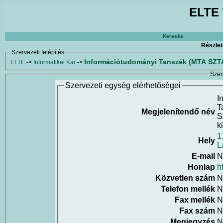
ELTE 
Keresés
Részlet
Szervezeti felépítés
Információtudományi Tanszék (MTA SZTA
ELTE
->
Informatikai Kar
->
Szer
Szervezeti egység elérhetőségei
I
T
Megjelenítendő név
S
k
1
Hely
L
E-mail
N
Honlap
h
Közvetlen szám
N
Telefon mellék
N
Fax mellék
N
Fax szám
N
Megjegyzés
N