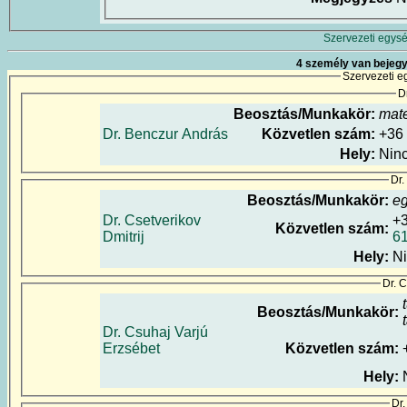
Szervezeti egysé
4 személy van bejegy
Szervezeti e
D
Beosztás/Munkakör:
mat
Dr. Benczur András
Közvetlen szám:
+36
Hely:
Nin
Dr.
Beosztás/Munkakör:
e
Dr. Csetverikov
+
Közvetlen szám:
Dmitrij
6
Hely:
N
Dr. 
Beosztás/Munkakör:
Dr. Csuhaj Varjú
Erzsébet
Közvetlen szám:
Hely:
Dr.