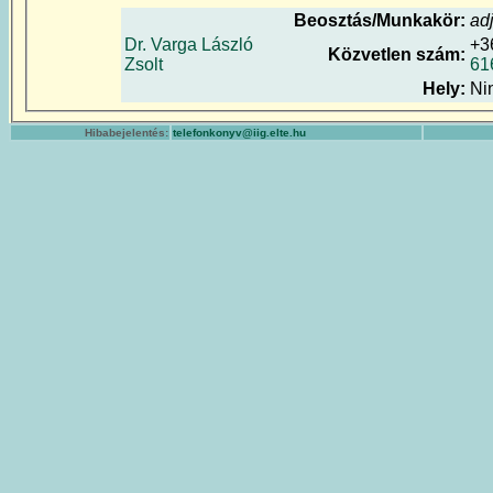
Beosztás/Munkakör:
ad
Dr. Varga László
+3
Közvetlen szám:
Zsolt
61
Hely:
Ni
Hibabejelentés:
telefonkonyv@iig.elte.hu