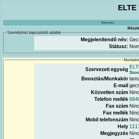
ELTE 
Keresés
Részle
Személyhez kapcsolódó adatok
Megjelenítendő név:
Gecs
Státusz:
Nor
Munkahel
ELT
Szervezeti egység
Szoc
Beosztás/Munkakör
tans
E-mail
gecs
Közvetlen szám
Nin
Telefon mellék
684
Fax szám
Nin
Fax mellék
Nin
Mobil telefonszám
Nin
Hely
111
Megjegyzés
Nin