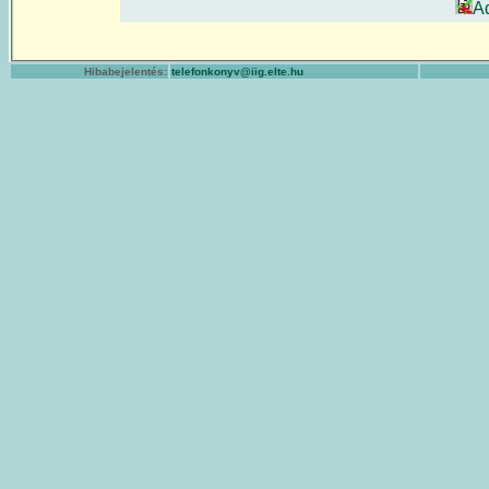
A
Hibabejelentés:
telefonkonyv@iig.elte.hu