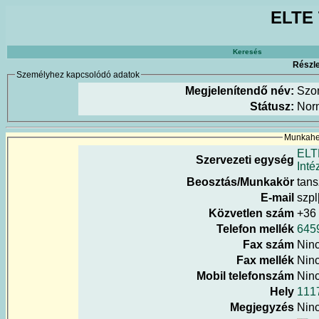
ELTE 
Keresés
Részle
Személyhez kapcsolódó adatok
Megjelenítendő név:
Szo
Státusz:
Nor
Munkahel
ELT
Szervezeti egység
Inté
Beosztás/Munkakör
tans
E-mail
szpl
Közvetlen szám
+36
Telefon mellék
645
Fax szám
Nin
Fax mellék
Nin
Mobil telefonszám
Nin
Hely
111
Megjegyzés
Nin