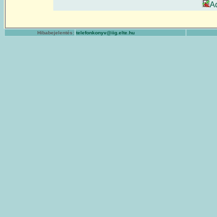
A
Hibabejelentés:
telefonkonyv@iig.elte.hu