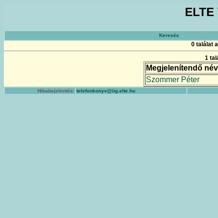
ELTE 
Keresés
0 találat
1 ta
Megjelenítendő név
Szommer Péter
Hibabejelentés:
telefonkonyv@iig.elte.hu