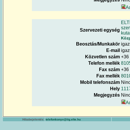
A
ELT
szer
Szervezeti egység
kuta
Köz
Beosztás/Munkakör
igaz
E-mail
igaz
Közvetlen szám
+36
Telefon mellék
810
Fax szám
+36 
Fax mellék
801
Mobil telefonszám
Nin
Hely
111
Megjegyzés
Nin
A
Hibabejelentés:
telefonkonyv@iig.elte.hu