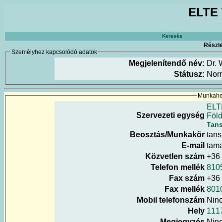
ELTE 
Keresés
Részle
Személyhez kapcsolódó adatok
Megjelenítendő név:
Dr.
Státusz:
Nor
Munkahel
ELT
Szervezeti egység
Föld
Tan
Beosztás/Munkakör
tans
E-mail
tama
Közvetlen szám
+36
Telefon mellék
810
Fax szám
+36 
Fax mellék
801
Mobil telefonszám
Nin
Hely
111
Megjegyzés
Nin