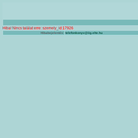
Hiba! Nincs találat erre: szemely_id:17926
Hibabejelentés:
telefonkonyv@iig.elte.hu