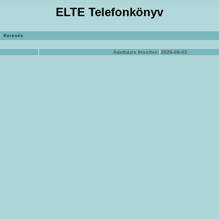
ELTE Telefonkönyv
Keresés
Adatbázis frissítve:
2026-08-03