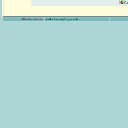
A
Hibabejelentés:
telefonkonyv@iig.elte.hu