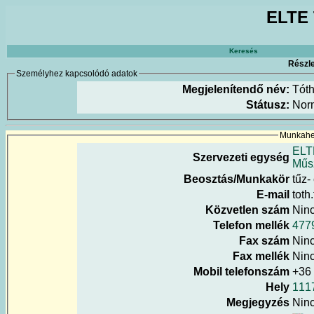
ELTE 
Keresés
Részle
Személyhez kapcsolódó adatok
Megjelenítendő név:
Tót
Státusz:
Nor
Munkahel
ELT
Szervezeti egység
Műs
Beosztás/Munkakör
tűz-
E-mail
toth
Közvetlen szám
Nin
Telefon mellék
477
Fax szám
Nin
Fax mellék
Nin
Mobil telefonszám
+36
Hely
111
Megjegyzés
Nin