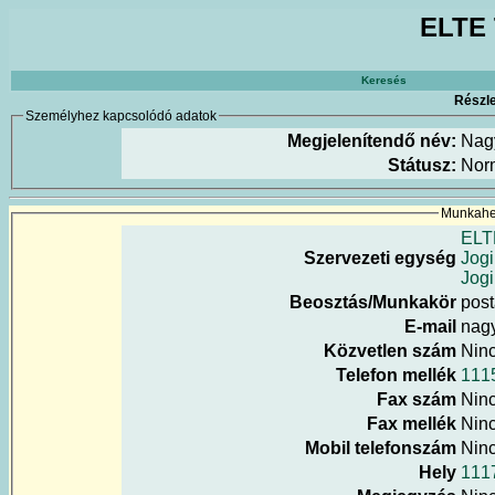
ELTE 
Keresés
Részle
Személyhez kapcsolódó adatok
Megjelenítendő név:
Nag
Státusz:
Nor
Munkahel
ELT
Szervezeti egység
Jogi
Jogi
Beosztás/Munkakör
pos
E-mail
nagy
Közvetlen szám
Nin
Telefon mellék
111
Fax szám
Nin
Fax mellék
Nin
Mobil telefonszám
Nin
Hely
111