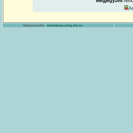
Megjegyzés
Nin
A
Hibabejelentés:
telefonkonyv@iig.elte.hu