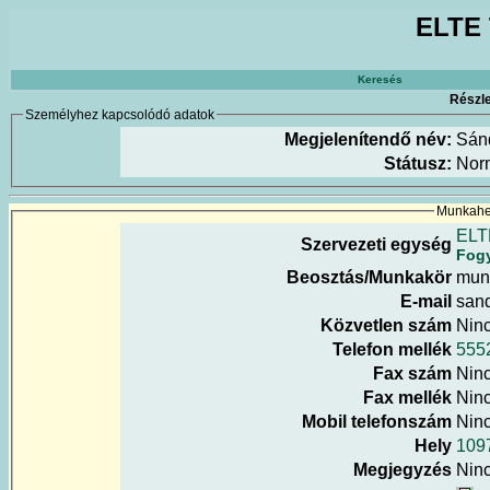
ELTE 
Keresés
Részle
Személyhez kapcsolódó adatok
Megjelenítendő név:
Sán
Státusz:
Nor
Munkahel
ELT
Szervezeti egység
Fogy
Beosztás/Munkakör
mun
E-mail
sand
Közvetlen szám
Nin
Telefon mellék
555
Fax szám
Nin
Fax mellék
Nin
Mobil telefonszám
Nin
Hely
1097
Megjegyzés
Nin