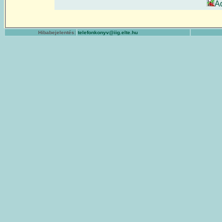
A
Hibabejelentés:
telefonkonyv@iig.elte.hu