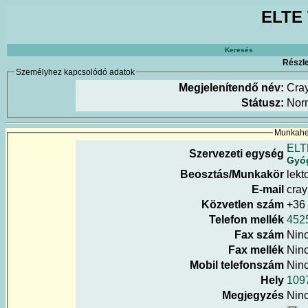
ELTE 
Keresés
Részle
Személyhez kapcsolódó adatok
Megjelenítendő név:
Cra
Státusz:
Nor
Munkahel
ELT
Szervezeti egység
Gyóg
Beosztás/Munkakör
lekt
E-mail
cray
Közvetlen szám
+36
Telefon mellék
452
Fax szám
Nin
Fax mellék
Nin
Mobil telefonszám
Nin
Hely
1097
Megjegyzés
Nin