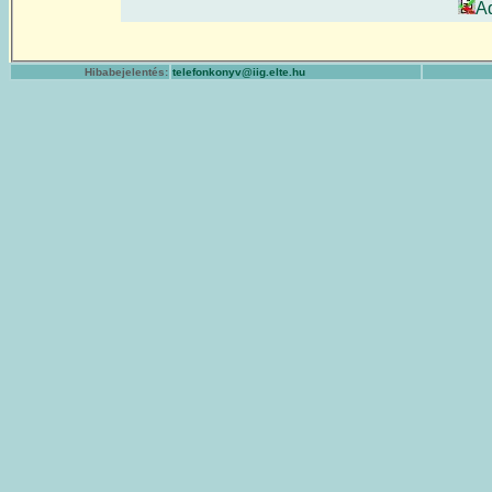
A
Hibabejelentés:
telefonkonyv@iig.elte.hu