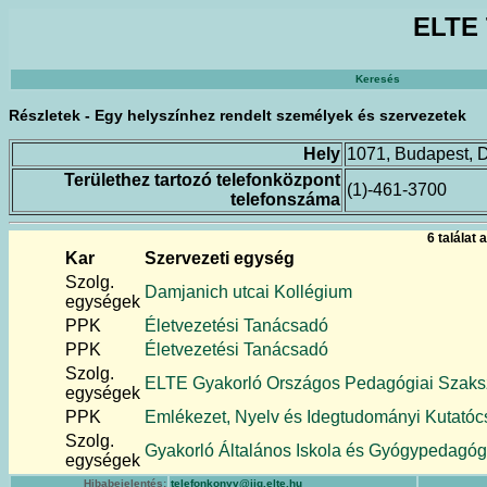
ELTE 
Keresés
Részletek - Egy helyszínhez rendelt személyek és szervezetek
Hely
1071, Budapest, 
Területhez tartozó telefonközpont
(1)-461-3700
telefonszáma
6 találat
Kar
Szervezeti egység
Szolg.
Damjanich utcai Kollégium
egységek
PPK
Életvezetési Tanácsadó
PPK
Életvezetési Tanácsadó
Szolg.
ELTE Gyakorló Országos Pedagógiai Szaksz
egységek
PPK
Emlékezet, Nyelv és Idegtudományi Kutatóc
Szolg.
Gyakorló Általános Iskola és Gyógypedagóg
egységek
Hibabejelentés:
telefonkonyv@iig.elte.hu