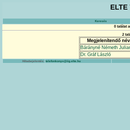
ELTE 
Keresés
0 találat
2 ta
Megjelenítendő név
Bárányné Németh Julia
Dr. Gráf László
Hibabejelentés:
telefonkonyv@iig.elte.hu