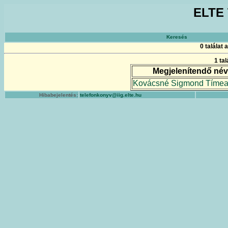
ELTE 
Keresés
0 találat
1 ta
Megjelenítendő név
Kovácsné Sigmond Tímea 
Hibabejelentés:
telefonkonyv@iig.elte.hu