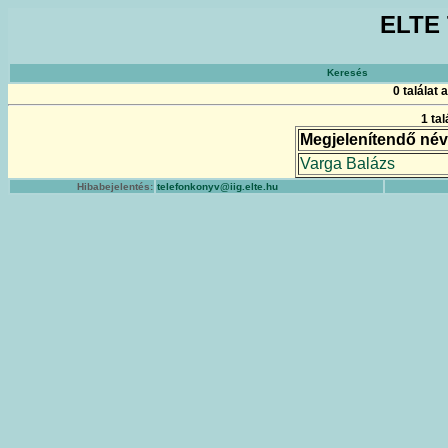
ELTE 
Keresés
0 találat
1 ta
Megjelenítendő név
Varga Balázs
Hibabejelentés:
telefonkonyv@iig.elte.hu