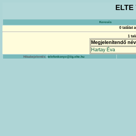
ELTE 
Keresés
0 találat
1 ta
Megjelenítendő név
Hartay Éva
Hibabejelentés:
telefonkonyv@iig.elte.hu