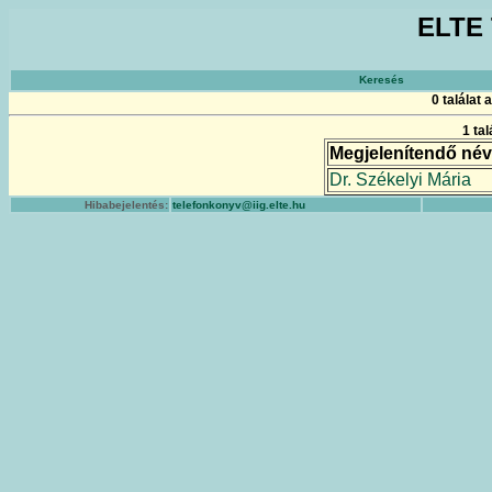
ELTE 
Keresés
0 találat
1 ta
Megjelenítendő név
Dr. Székelyi Mária
Hibabejelentés:
telefonkonyv@iig.elte.hu