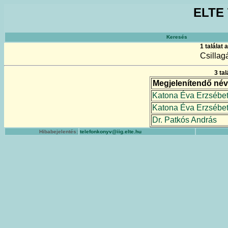
ELTE 
Keresés
1 találat
Csillag
3 ta
Megjelenítendő név
Katona Éva Erzsébe
Katona Éva Erzsébe
Dr. Patkós András
Hibabejelentés:
telefonkonyv@iig.elte.hu