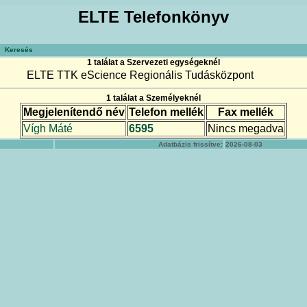
ELTE Telefonkönyv
Keresés
1 találat a Szervezeti egységeknél
ELTE TTK eScience Regionális Tudásközpont
1 találat a Személyeknél
Megjelenítendő név
Telefon mellék
Fax mellék
Vígh Máté
6595
Nincs megadva
Adatbázis frissítve:
2026-08-03