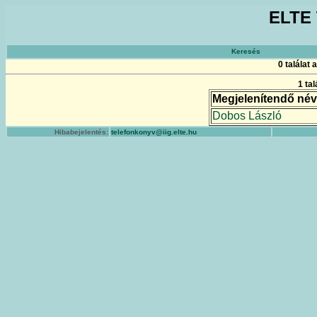
ELTE 
Keresés
0 találat
1 ta
Megjelenítendő név
Dobos László
Hibabejelentés:
telefonkonyv@iig.elte.hu