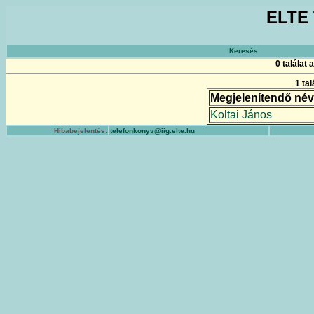
ELTE 
Keresés
0 találat
1 ta
Megjelenítendő név
Koltai János
Hibabejelentés:
telefonkonyv@iig.elte.hu