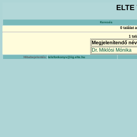
ELTE 
Keresés
0 találat
1 ta
Megjelenítendő név
Dr. Miklósi Mónika
Hibabejelentés:
telefonkonyv@iig.elte.hu