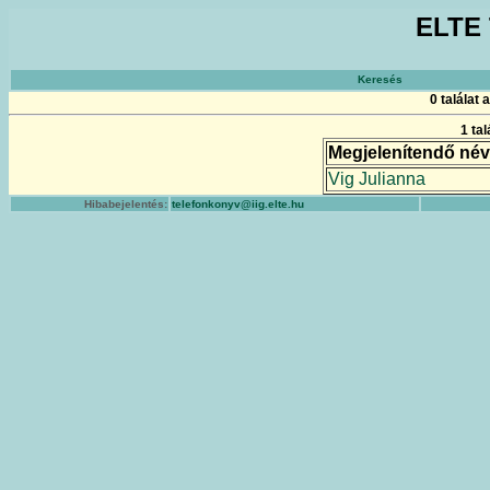
ELTE 
Keresés
0 találat
1 ta
Megjelenítendő név
Vig Julianna
Hibabejelentés:
telefonkonyv@iig.elte.hu