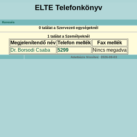
ELTE Telefonkönyv
Keresés
0 találat a Szervezeti egységeknél
1 találat a Személyeknél
Megjelenítendő név
Telefon mellék
Fax mellék
Dr. Borsodi Csaba
5299
Nincs megadva
Adatbázis frissítve:
2026-08-03