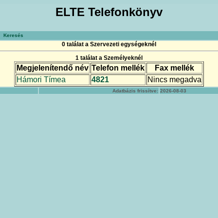
ELTE Telefonkönyv
Keresés
0 találat a Szervezeti egységeknél
1 találat a Személyeknél
Megjelenítendő név
Telefon mellék
Fax mellék
Hámori Tímea
4821
Nincs megadva
Adatbázis frissítve:
2026-08-03