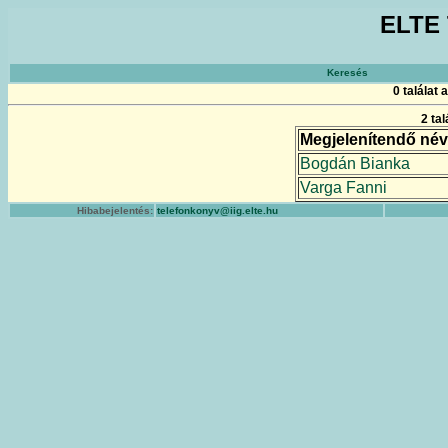
ELTE 
Keresés
0 találat
2 ta
Megjelenítendő név
Bogdán Bianka
Varga Fanni
Hibabejelentés:
telefonkonyv@iig.elte.hu