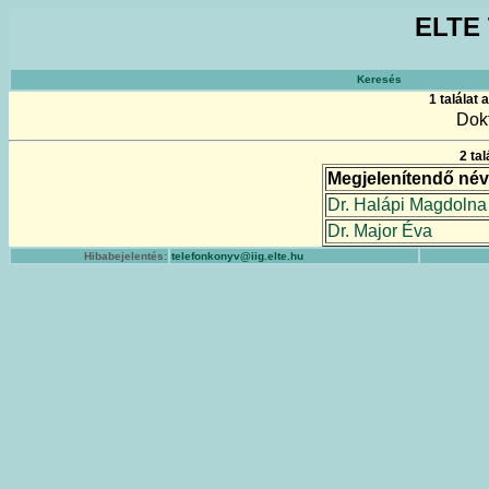
ELTE 
Keresés
1 találat
Dokt
2 ta
Megjelenítendő név
Dr. Halápi Magdolna
Dr. Major Éva
Hibabejelentés:
telefonkonyv@iig.elte.hu