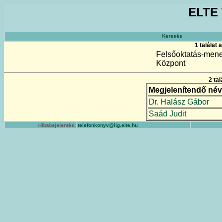
ELTE 
Keresés
1 találat
Felsőoktatás-mene
Központ
2 ta
Megjelenítendő név
Dr. Halász Gábor
Saád Judit
Hibabejelentés:
telefonkonyv@iig.elte.hu