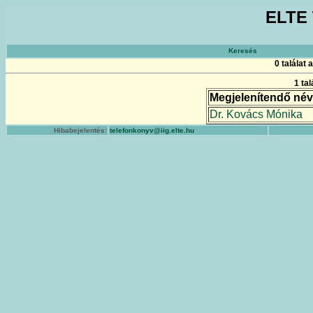
ELTE 
Keresés
0 találat
1 ta
Megjelenítendő név
Dr. Kovács Mónika
Hibabejelentés:
telefonkonyv@iig.elte.hu