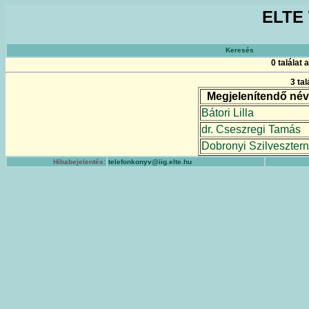
ELTE 
Keresés
0 találat
3 ta
Megjelenítendő név
Bátori Lilla
dr. Cseszregi Tamás
Dobronyi Szilveszter
Hibabejelentés:
telefonkonyv@iig.elte.hu