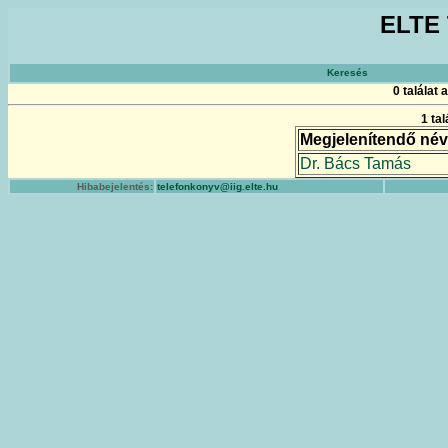
ELTE 
Keresés
0 találat
1 ta
Megjelenítendő név
Dr. Bács Tamás
Hibabejelentés:
telefonkonyv@iig.elte.hu