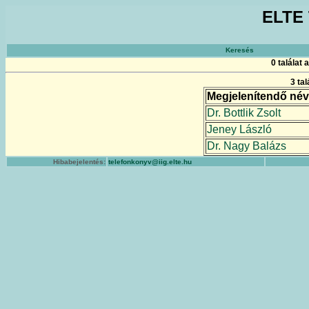
ELTE 
Keresés
0 találat
3 ta
Megjelenítendő név
Dr. Bottlik Zsolt
Jeney László
Dr. Nagy Balázs
Hibabejelentés:
telefonkonyv@iig.elte.hu