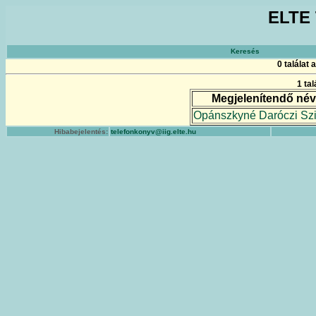
ELTE 
Keresés
0 találat
1 ta
Megjelenítendő név
Opánszkyné Daróczi Szi
Hibabejelentés:
telefonkonyv@iig.elte.hu