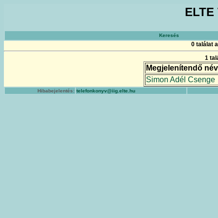
ELTE 
Keresés
0 találat
1 ta
Megjelenítendő név
Simon Adél Csenge
Hibabejelentés:
telefonkonyv@iig.elte.hu