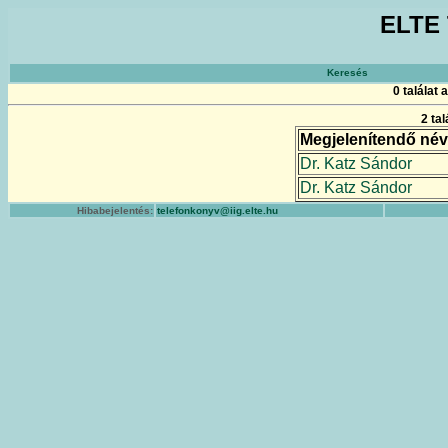
ELTE 
Keresés
0 találat
2 ta
Megjelenítendő név
Dr. Katz Sándor
Dr. Katz Sándor
Hibabejelentés:
telefonkonyv@iig.elte.hu