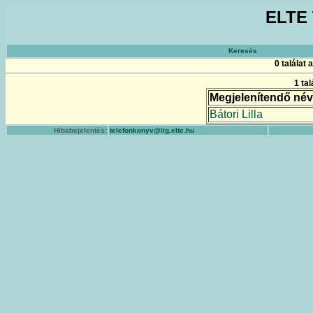
ELTE 
Keresés
0 találat
1 ta
Megjelenítendő név
Bátori Lilla
Hibabejelentés:
telefonkonyv@iig.elte.hu