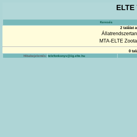
ELTE 
Keresés
2 találat
Állatrendszerta
MTA-ELTE Zootax
0 ta
Hibabejelentés:
telefonkonyv@iig.elte.hu