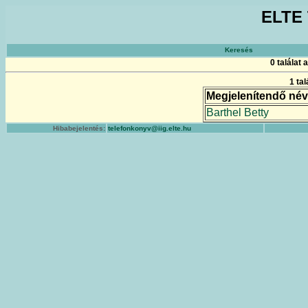
ELTE 
Keresés
0 találat
1 ta
Megjelenítendő név
Barthel Betty
Hibabejelentés:
telefonkonyv@iig.elte.hu