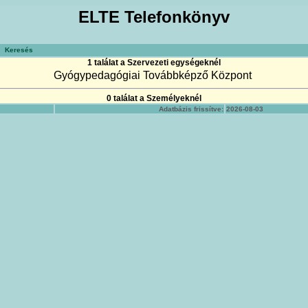
ELTE Telefonkönyv
Keresés
1 találat a Szervezeti egységeknél
Gyógypedagógiai Továbbképző Központ
0 találat a Személyeknél
Adatbázis frissítve:
2026-08-03