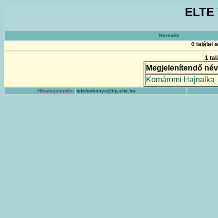
ELTE 
Keresés
0 találat
1 ta
Megjelenítendő név
Komáromi Hajnalka
Hibabejelentés:
telefonkonyv@iig.elte.hu